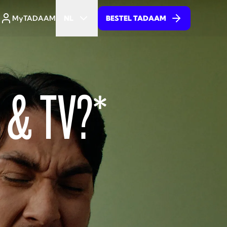
MyTADAAM
NL
BESTEL TADAAM
 & TV?*