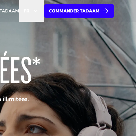
TADAAM
FR
COMMANDER TADAAM
ÉES*
llimitées.