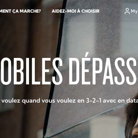
ENT ÇA MARCHE?
AIDEZ-MOI À CHOISIR
My
OBILES DÉPASS
ulez quand vous voulez en 3-2-1 avec en data i